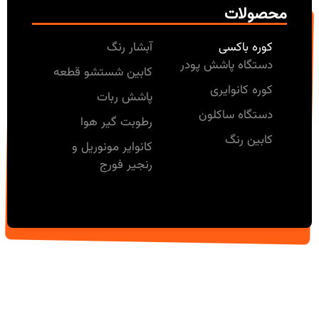
محصولات
کوره باکسی
آبشار رنگ
دستگاه پاشش پودر
کابین شستشو قطعه
کوره کانوایری
پاشش ربات
دستگاه ساکلون
رطوبت گیر هوا
کابین رنگ
کانوایر مونوریل و
رنجیر فورج